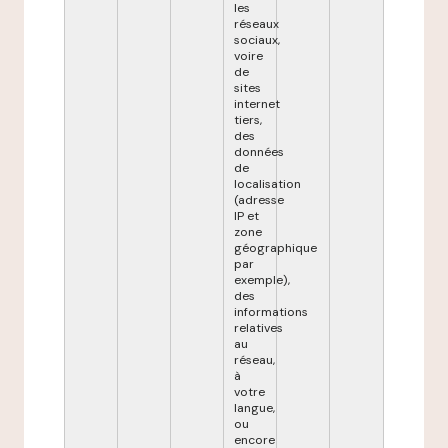
les
réseaux
sociaux,
voire
de
sites
internet
tiers,
des
données
de
localisation
(adresse
IP et
zone
géographique
par
exemple),
des
informations
relatives
au
réseau,
à
votre
langue,
ou
encore