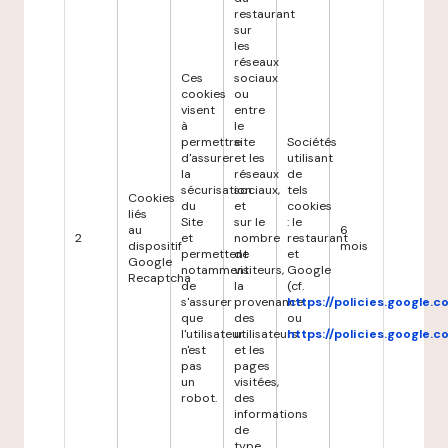
restaurant
sur
les
réseaux
Ces
sociaux
cookies
ou
visent
entre
à
le
permettre
site
Sociétés
d'assurer
et les
utilisant
la
réseaux
de
sécurisation
sociaux,
tels
Cookies
du
et
cookies
liés
Site
sur le
: le
au
6
2
et
nombre
restaurant
dispositif
mois
permettent
de
et
Google
notamment
visiteurs,
Google
Recaptcha
de
la
(cf.
s'assurer
provenance
https://policies.google.
que
des
ou
l'utilisateur
utilisateurs
https://policies.google.
n'est
et les
pas
pages
un
visitées,
robot.
des
informations
de
type