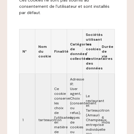
Ces cookies ne sont pas soumis au
consentement de l'utilisateur et sont installés
par défaut.
Sociétés
utilisant
Catégories
les
Nom
Durée
de
cookies
N°
du
Finalité
de
données
/
cookie
vie
collectées
destinataires
des
données
Adresse
IP,
Ce
User
cookie
agent,
Le
conserve
Choix
restaurant
les
(consentement
et
choix
ou
Tarteaucitron
de
refus),
(Amauri
l'utilisateur
types
6
1
tarteaucitron
Champeaux,
en
de
mois
entreprise
matière
cookies
individuelle
de
ou