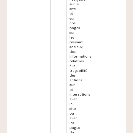
sur le
site
et
sur
nos
pages
sur
les
réseaux
sociaux,
des
informations
relatives
à la
traçabilité
des
actions
sur
et
interactions
avec
le
site
ou
avec
les
pages
du