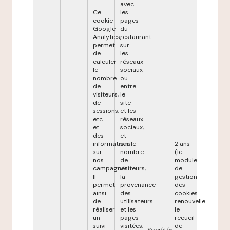
avec
Ce
les
cookie
pages
Google
du
Analytics,
restaurant
permet
sur
de
les
calculer
réseaux
le
sociaux
nombre
ou
de
entre
visiteurs,
le
de
site
sessions,
et les
etc.
réseaux
et
sociaux,
des
et
informations
sur le
2 ans
sur
nombre
(le
nos
de
module
campagnes.
visiteurs,
de
Il
la
gestion
permet
provenance
des
ainsi
des
cookies
de
utilisateurs
renouvelle
réaliser
et les
le
un
pages
recueil
suivi
visitées,
de