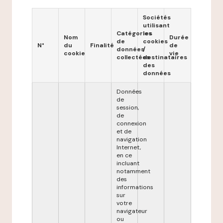
Sociétés
utilisant
Catégories
les
Nom
Durée
de
cookies
N°
du
Finalité
de
données
/
cookie
vie
collectées
destinataires
des
données
Données
de
session,
de
connexion
et de
navigation
Internet,
en ce
incluant
notamment
des
informations
sur
votre
navigateur
ou