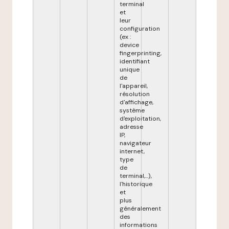
terminal
et
leur
configuration
(ex :
device
fingerprinting,
identifiant
unique
de
l'appareil,
résolution
d'affichage,
système
d'exploitation,
adresse
IP,
navigateur
internet,
type
de
terminal,...),
l'historique
et
plus
généralement
des
informations