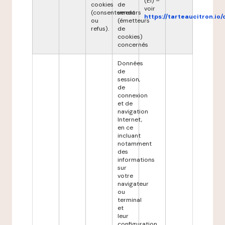
(EI) –
cookies
de
voir
(consentement
vendors
https://tarteaucitron.io/
ou
(émetteurs
refus).
de
cookies)
concernés
Données
de
session,
de
connexion
et de
navigation
Internet,
en ce
incluant
notamment
des
informations
sur
votre
navigateur
ou
terminal
et
leur
configuration