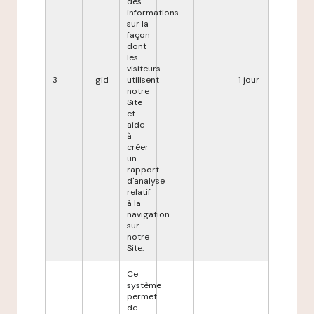
des
informations
sur la
façon
dont
les
visiteurs
3
_gid
utilisent
1 jour
notre
Site
et
aide
à
créer
un
rapport
d'analyse
relatif
à la
navigation
sur
notre
Site.
Ce
système
permet
de