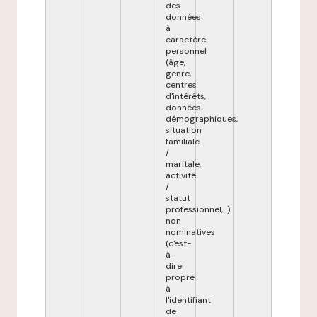
des
données
à
caractère
personnel
(âge,
genre,
centres
d'intérêts,
données
démographiques,
situation
familiale
/
maritale,
activité
/
statut
professionnel,...)
non
nominatives
(c'est-
à-
dire
propre
à
l'identifiant
de