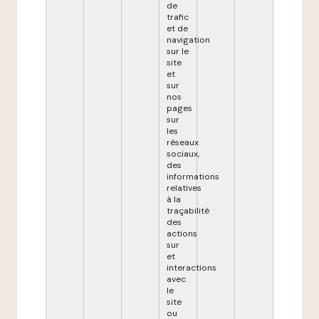
de
trafic
et de
navigation
sur le
site
et
sur
nos
pages
sur
les
réseaux
sociaux,
des
informations
relatives
à la
traçabilité
des
actions
sur
et
interactions
avec
le
site
ou