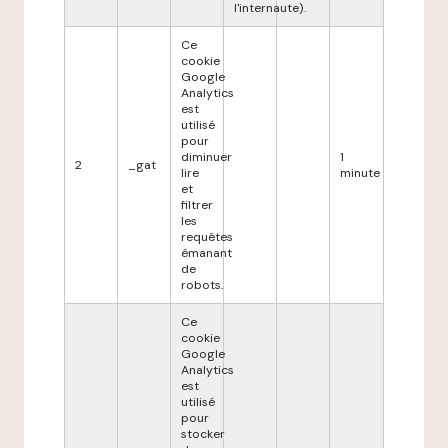
l'internaute).
Ce
cookie
Google
Analytics
est
utilisé
pour
diminuer
1
2
_gat
lire
minute
et
filtrer
les
requêtes
émanant
de
robots.
Ce
cookie
Google
Analytics
est
utilisé
pour
stocker