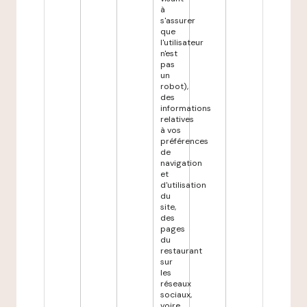
à
s'assurer
que
l'utilisateur
n'est
pas
un
robot),
des
informations
relatives
à vos
préférences
de
navigation
et
d'utilisation
du
site,
des
pages
du
restaurant
sur
les
réseaux
sociaux,
voire