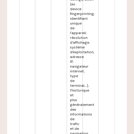
(ex :
device
fingerprinting,
identifiant
unique
de
l'appareil,
résolution
d'affichage,
système
d'exploitation,
adresse
IP,
navigateur
internet,
type
de
terminal,...),
l'historique
et
plus
généralement
des
informations
de
trafic
et de
navigation