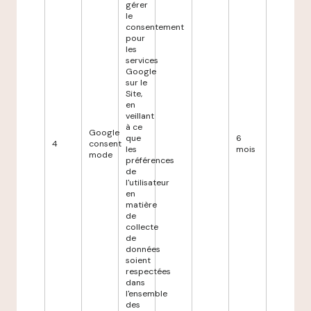
gérer
le
consentement
pour
les
services
Google
sur le
Site,
en
veillant
à ce
Google
que
6
4
consent
les
mois
mode
préférences
de
l'utilisateur
en
matière
de
collecte
de
données
soient
respectées
dans
l'ensemble
des