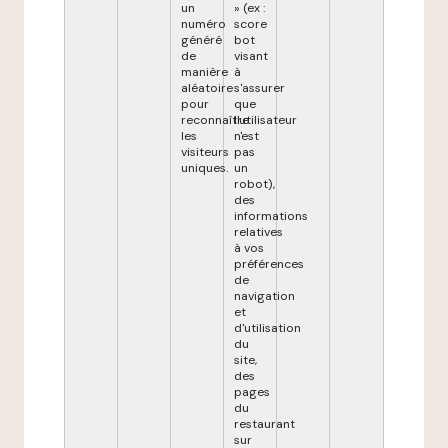
un
» (ex :
numéro
score
généré
bot
de
visant
manière
à
aléatoire
s'assurer
pour
que
reconnaître
l'utilisateur
les
n'est
visiteurs
pas
uniques.
un
robot),
des
informations
relatives
à vos
préférences
de
navigation
et
d'utilisation
du
site,
des
pages
du
restaurant
sur