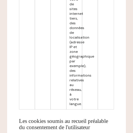
de
sites
internet
tiers,
des
données
de
localisation
(adresse
IP et
zone
géographique
par
exemple),
des
informations
relatives
au
réseau,
à
votre
langue.
Les cookies soumis au recueil préalable
du consentement de l'utilisateur