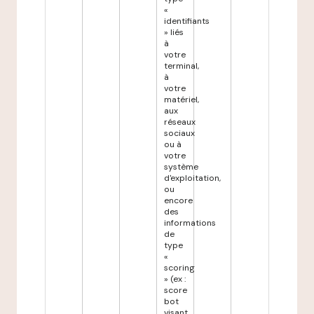
«
identifiants
» liés
à
votre
terminal,
à
votre
matériel,
aux
réseaux
sociaux
ou à
votre
système
d'exploitation,
ou
encore
des
informations
de
type
«
scoring
» (ex :
score
bot
visant