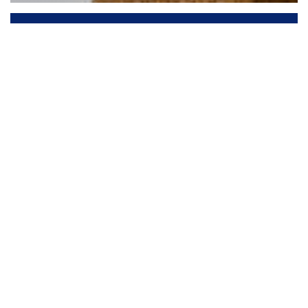
La Table Sébastien Gravé
Willkommen bei La Table / Sébastien Gravé
Bayonne
UNSERE KARTE ENTDECKEN