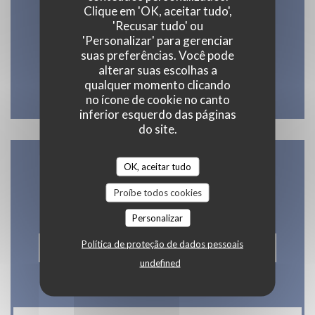
21 Quai Amiral Dubourdieu, 64100 Bayonne
Clique em 'OK, aceitar tudo',
((abre numa nova janela))
'Recusar tudo' ou
64100 Bayonne
'Personalizar' para gerenciar
05 59 46 14 94
suas preferências. Você pode
alterar suas escolhas a
qualquer momento clicando
Facebook ((abre numa nova jane
Instagram ((abre numa nov
no ícone de cookie no canto
inferior esquerdo das páginas
do site.
OK, aceitar tudo
Contacte-nos
Proíbe todos cookies
Personalizar
Política de proteção de dados pessoais
RESERVAR UMA MESA
undefined