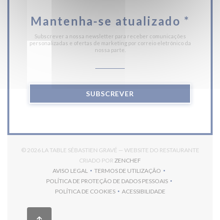
Mantenha-se atualizado
*
Subscrever a nossa newsletter para receber comunicações
personalizadas e ofertas de marketing por correio eletrónico da
nossa parte.
SUBSCREVER
© 2026 LA TABLE SÉBASTIEN GRAVÉ — WEBSITE DO RESTAURANTE
((ABRE NUMA NOVA JANELA)
CRIADO POR
ZENCHEF
AVISO LEGAL
TERMOS DE UTILIZAÇÃO
((ABRE NUMA NOVA JANELA))
((ABRE NUMA NOVA JANELA))
POLÍTICA DE PROTEÇÃO DE DADOS PESSOAIS
((ABRE NUMA NOVA JANELA))
POLÍTICA DE COOKIES
ACESSIBILIDADE
((ABRE NUMA NOVA JANELA))
((ABRE NUMA NOVA JANELA