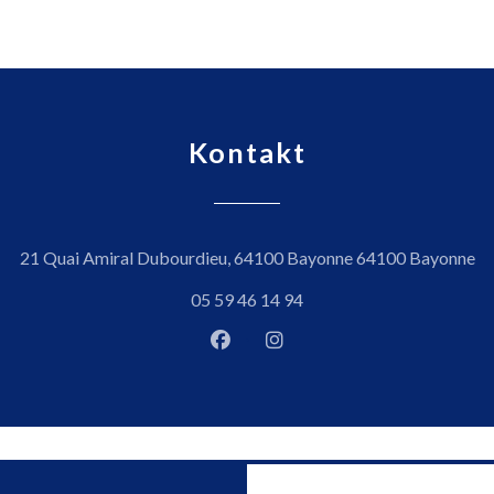
Kontakt
((
21 Quai Amiral Dubourdieu, 64100 Bayonne 64100 Bayonne
05 59 46 14 94
Facebook ((öffnet ein neues Fen
Instagram ((öffnet ein ne