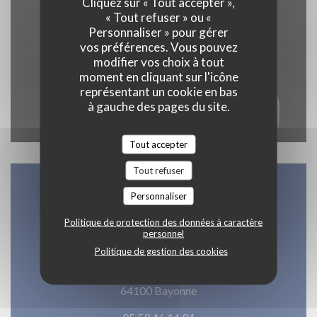
Cliquez sur « Tout accepter »,
« Tout refuser » ou «
Personnaliser » pour gérer
vos préférences. Vous pouvez
modifier vos choix à tout
moment en cliquant sur l'icône
représentant un cookie en bas
à gauche des pages du site.
Tout accepter
Tout refuser
Personnaliser
Accès/Contact
Politique de protection des données à caractère
personnel
Politique de gestion des cookies
21 Quai Amiral Dubourdieu, 64100 Bayonne
((ouvre une nouvelle fenê
64100 Bayonne