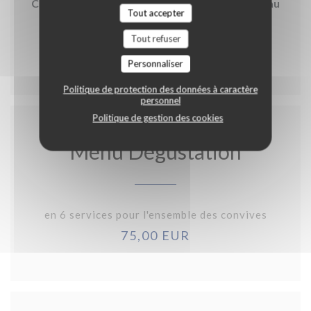
Coeur de ris de veau rôti, gratin de macaronis au
Tout accepter
vieux parmesan, girolles au beurre persillé et
lard de porc noir de Bigorre
Tout refuser
14,00 EUR
Personnaliser
Politique de protection des données à caractère
personnel
Politique de gestion des cookies
Menu Dégustation
en 6 services pour l'ensemble des convives
75,00 EUR